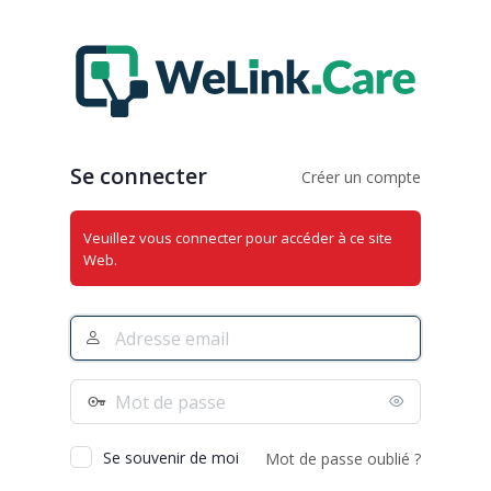
Se
connecter
Se connecter
Créer un compte
Veuillez vous connecter pour accéder à ce site
Web.
Adresse
e-
mail
Mot
de
passe
Se souvenir de moi
Mot de passe oublié ?