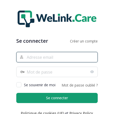
Se
connecter
Se connecter
Créer un compte
Adresse
e-
mail
Mot
de
passe
Se souvenir de moi
Mot de passe oublié ?
Politique de cookies (UE)
et
Privacy Policy