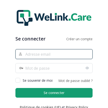
Se
connecter
Se connecter
Créer un compte
Adresse
e-
mail
Mot
de
passe
Se souvenir de moi
Mot de passe oublié ?
Politique de cookies (UE)
et
Privacy Policy