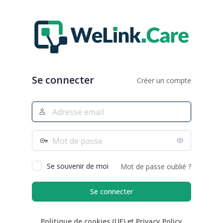
Se
connecter
Se connecter
Créer un compte
Adresse
e-
mail
Mot
de
passe
Se souvenir de moi
Mot de passe oublié ?
Politique de cookies (UE)
et
Privacy Policy