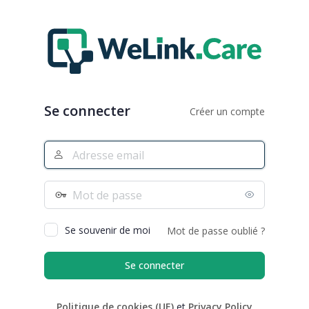
Se
connecter
Se connecter
Créer un compte
Adresse
e-
mail
Mot
de
passe
Se souvenir de moi
Mot de passe oublié ?
Politique de cookies (UE)
et
Privacy Policy