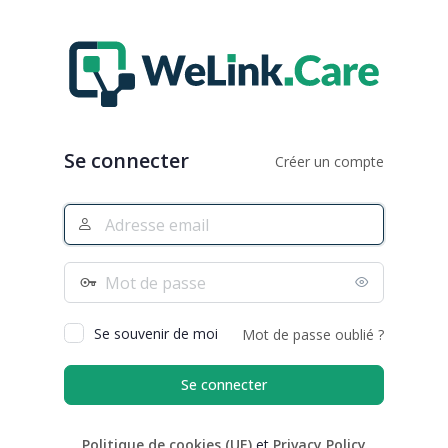
Se
connecter
Se connecter
Créer un compte
Adresse
e-
mail
Mot
de
passe
Se souvenir de moi
Mot de passe oublié ?
Politique de cookies (UE)
et
Privacy Policy