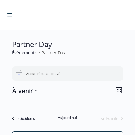
Partner Day
Évènements
Partner Day
Évènements
Aucun résultat trouvé.
Notice
Navig
À venir
Navig
Liste
par
de
Sélectionnez
consul
vues
une
Évèn
date.
Évènements
Aujourd’hui
suivants
Évènements
précédents