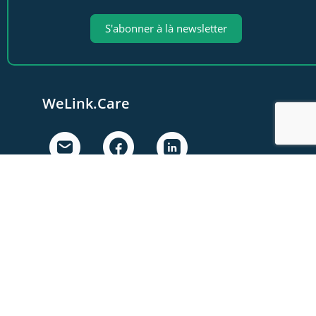
S'abonner à là newsletter
WeLink.Care
WeLink.Care
Chaussée Moncheur 122
5300 Andenne, Belgique
Nos activités
A propos
Le Sympo
Le Club